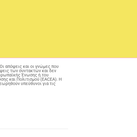
ι απόψεις και οι γνώμες που
ψεις των συντακτών και δεν
Ευρωπαϊκής Ένωσης ή του
σης και Πολιτισμού (EACEA). Η
εωρηθούν υπεύθυνοι για τις